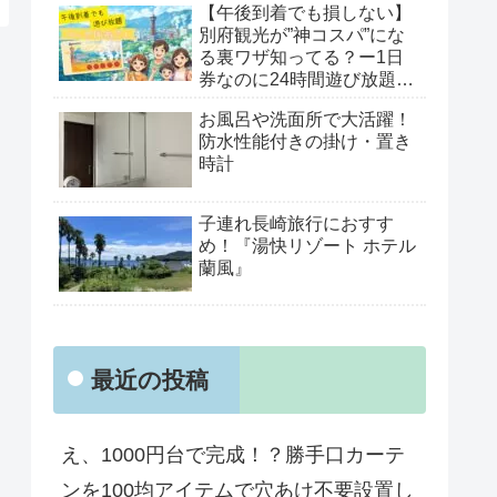
【午後到着でも損しない】
別府観光が”神コスパ”にな
る裏ワザ知ってる？ー1日
券なのに24時間遊び放題
「べっぷ周遊パス」がすご
お風呂や洗面所で大活躍！
すぎた！
防水性能付きの掛け・置き
時計
子連れ長崎旅行におすす
め！『湯快リゾート ホテル
蘭風』
最近の投稿
え、1000円台で完成！？勝手口カーテ
ンを100均アイテムで穴あけ不要設置し