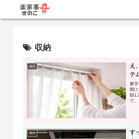
収納
え
屋内
テ
勝手
開け
額1
で、
す
屋内