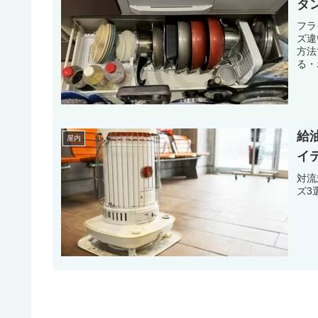
タ
フラ
ズ違
方法
る・
給
屋内
イ
対流
ズ3