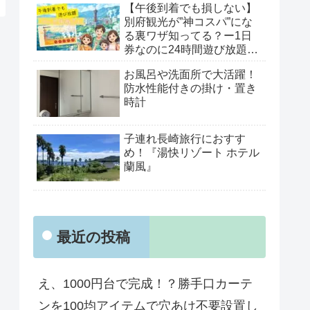
【午後到着でも損しない】
別府観光が”神コスパ”にな
る裏ワザ知ってる？ー1日
券なのに24時間遊び放題
「べっぷ周遊パス」がすご
お風呂や洗面所で大活躍！
すぎた！
防水性能付きの掛け・置き
時計
子連れ長崎旅行におすす
め！『湯快リゾート ホテル
蘭風』
最近の投稿
え、1000円台で完成！？勝手口カーテ
ンを100均アイテムで穴あけ不要設置し