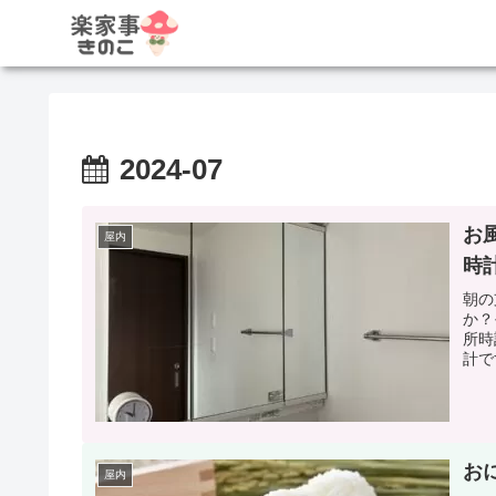
2024-07
お
屋内
時
朝の
か？
所時
計で
お
屋内