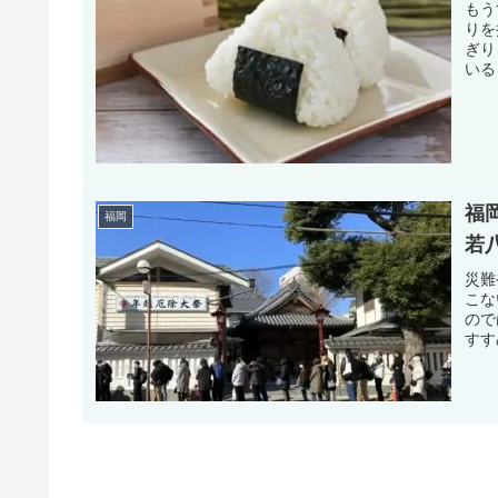
もう
りを
ぎり
いる
福
福岡
若
災難
こな
ので
すす