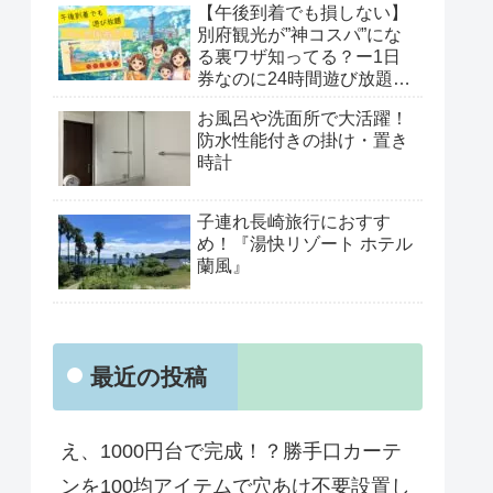
【午後到着でも損しない】
別府観光が”神コスパ”にな
る裏ワザ知ってる？ー1日
券なのに24時間遊び放題
「べっぷ周遊パス」がすご
お風呂や洗面所で大活躍！
すぎた！
防水性能付きの掛け・置き
時計
子連れ長崎旅行におすす
め！『湯快リゾート ホテル
蘭風』
最近の投稿
え、1000円台で完成！？勝手口カーテ
ンを100均アイテムで穴あけ不要設置し