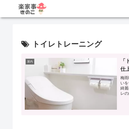
トイレトレーニング
「
屋内
仕
梅雨
いを
綺麗
レの