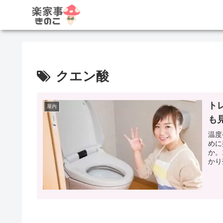
クエン酸
ト
屋内
も
温度
めに
か。
かり