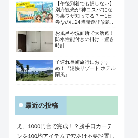
【午後到着でも損しない】
別府観光が”神コスパ”にな
る裏ワザ知ってる？ー1日
券なのに24時間遊び放題
「べっぷ周遊パス」がすご
お風呂や洗面所で大活躍！
すぎた！
防水性能付きの掛け・置き
時計
子連れ長崎旅行におすす
め！『湯快リゾート ホテル
蘭風』
最近の投稿
え、1000円台で完成！？勝手口カーテ
ンを100均アイテムで穴あけ不要設置し