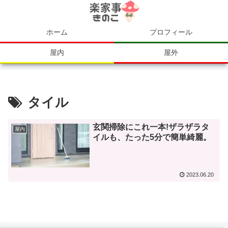
ホーム
プロフィール
屋内
屋外
タイル
玄関掃除にこれ一本!ザラザラタ
屋内
イルも、たった5分で簡単綺麗。
2023.06.20