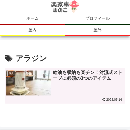
ホーム
プロフィール
屋内
屋外
アラジン
給油も収納も楽チン！対流式スト
屋内
ーブに必須の3つのアイテム
2023.05.14