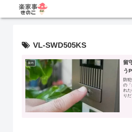
VL-SWD505KS
留
屋内
うP
防犯
の「
れた
りだ
紹介