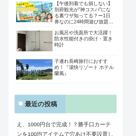
【午後到着でも損しない】
別府観光が”神コスパ”にな
る裏ワザ知ってる？ー1日
券なのに24時間遊び放題
「べっぷ周遊パス」がすご
お風呂や洗面所で大活躍！
すぎた！
防水性能付きの掛け・置き
時計
子連れ長崎旅行におすす
め！『湯快リゾート ホテル
蘭風』
最近の投稿
え、1000円台で完成！？勝手口カーテ
ンを100均アイテムで穴あけ不要設置し