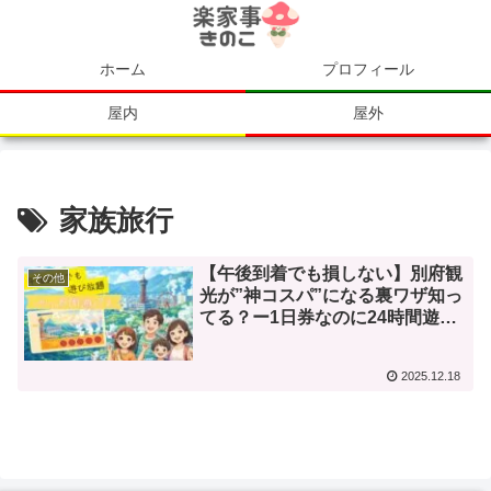
ホーム
プロフィール
屋内
屋外
家族旅行
【午後到着でも損しない】別府観
その他
光が”神コスパ”になる裏ワザ知っ
てる？ー1日券なのに24時間遊び
放題「べっぷ周遊パス」がすごす
ぎた！
2025.12.18